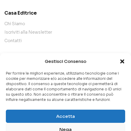
Casa Editrice
Chi Siamo
Iscriviti alla Newsletter
Contatti
Legal
Gestisci Consenso
Termini e Condizioni
Per fornire le migliori esperienze, utilizziamo tecnologie come i
Privacy Policy
cookie per memorizzare e/o accedere alle informazioni del
dispositivo. Il consenso a queste tecnologie ci permetterà di
Cookie Policy
elaborare dati come il comportamento di navigazione o ID unici
su questo sito. Non acconsentire o ritirare il consenso può
influire negativamente su alcune caratteristiche e funzioni.
Accetta
Copyright 2026 Fila37 S.r.l. C.F. /P.IVA 12580491004
Nega