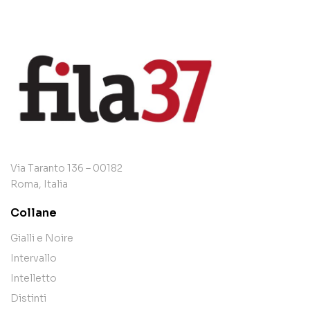
Via Taranto 136 – 00182
Roma, Italia
Collane
Gialli e Noire
Intervallo
Intelletto
Distinti