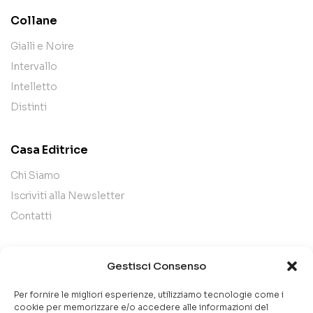
Collane
Gialli e Noire
Intervallo
Intelletto
Distinti
Casa Editrice
Chi Siamo
Iscriviti alla Newsletter
Contatti
Legal
Gestisci Consenso
Termini e Condizioni
Per fornire le migliori esperienze, utilizziamo tecnologie come i
Privacy Policy
cookie per memorizzare e/o accedere alle informazioni del