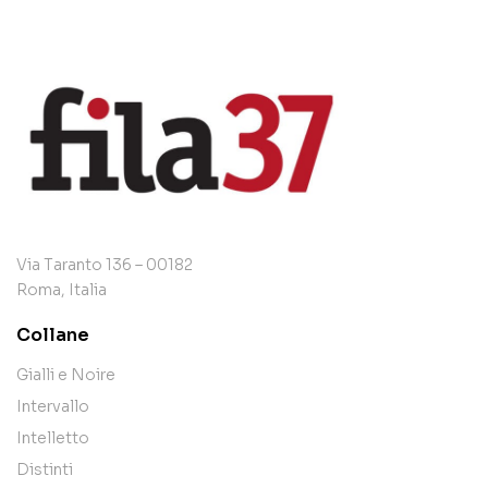
Via Taranto 136 – 00182
Roma, Italia
Collane
Gialli e Noire
Intervallo
Intelletto
Distinti