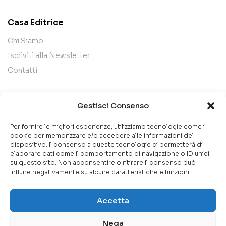
Casa Editrice
Chi Siamo
Iscriviti alla Newsletter
Contatti
Legal
Gestisci Consenso
Termini e Condizioni
Per fornire le migliori esperienze, utilizziamo tecnologie come i
Privacy Policy
cookie per memorizzare e/o accedere alle informazioni del
dispositivo. Il consenso a queste tecnologie ci permetterà di
Cookie Policy
elaborare dati come il comportamento di navigazione o ID unici
su questo sito. Non acconsentire o ritirare il consenso può
influire negativamente su alcune caratteristiche e funzioni.
Accetta
Copyright 2026 Fila37 S.r.l. C.F. /P.IVA 12580491004
Nega