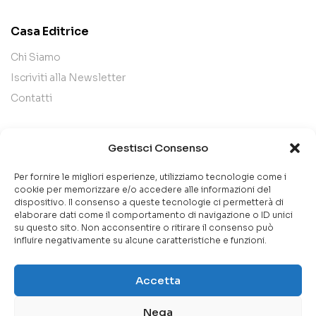
Casa Editrice
Chi Siamo
Iscriviti alla Newsletter
Contatti
Legal
Gestisci Consenso
Termini e Condizioni
Per fornire le migliori esperienze, utilizziamo tecnologie come i
Privacy Policy
cookie per memorizzare e/o accedere alle informazioni del
dispositivo. Il consenso a queste tecnologie ci permetterà di
Cookie Policy
elaborare dati come il comportamento di navigazione o ID unici
su questo sito. Non acconsentire o ritirare il consenso può
influire negativamente su alcune caratteristiche e funzioni.
Accetta
Copyright 2026 Fila37 S.r.l. C.F. /P.IVA 12580491004
Nega