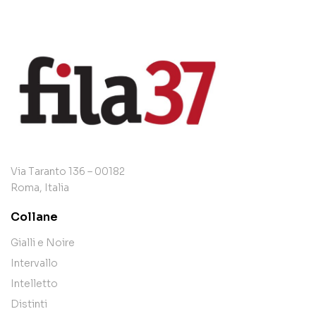
Via Taranto 136 – 00182
Roma, Italia
Collane
Gialli e Noire
Intervallo
Intelletto
Distinti