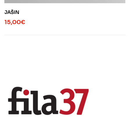
JAŠIN
15,00
€