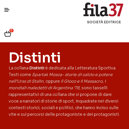
SOCIETÀ EDITRICE
0
Distinti
La collana
Distinti
è dedicata alla Letteratura Sportiva.
Testi come
Spartak Mosca- storie di calcio e potere
nell’Urss di Stalin
, oppure
Il Gioco e il Massacro
,
i
mondiali maledetti di Argentina ’78
, sono tasselli
rappresentativi di una collana che si propone di dare
voce a narratori di storie di sport, inquadrate nei diversi
contesti storici, sociali e politici, che hanno inciso sulle
vite e sui percorsi delle protagoniste e dei protagonisti.