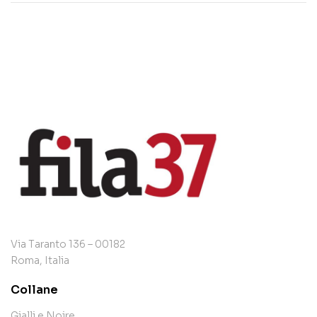
Via Taranto 136 – 00182
Roma, Italia
Collane
Gialli e Noire