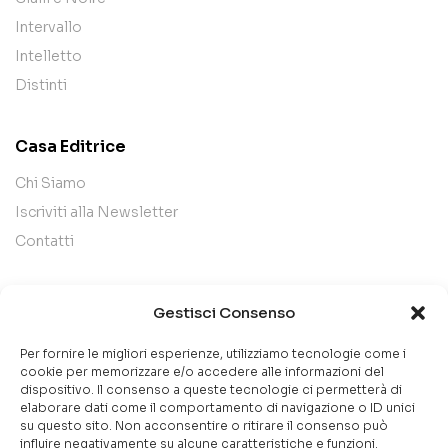
Intervallo
Intelletto
Distinti
Casa Editrice
Chi Siamo
Iscriviti alla Newsletter
Contatti
Legal
Gestisci Consenso
Termini e Condizioni
Per fornire le migliori esperienze, utilizziamo tecnologie come i
Privacy Policy
cookie per memorizzare e/o accedere alle informazioni del
dispositivo. Il consenso a queste tecnologie ci permetterà di
Cookie Policy
elaborare dati come il comportamento di navigazione o ID unici
su questo sito. Non acconsentire o ritirare il consenso può
influire negativamente su alcune caratteristiche e funzioni.