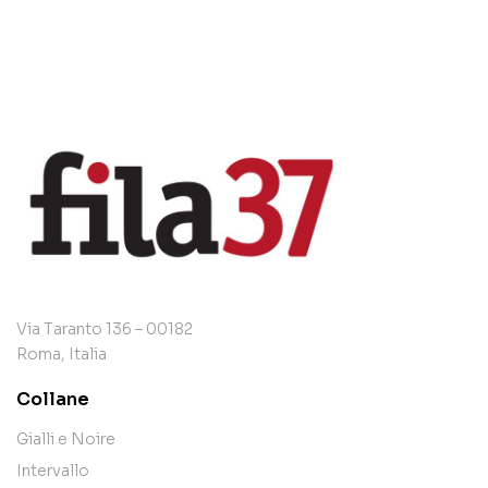
Via Taranto 136 – 00182
Roma, Italia
Collane
Gialli e Noire
Intervallo