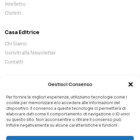
Intelletto
Distinti
Casa Editrice
Chi Siamo
Iscriviti alla Newsletter
Contatti
Legal
Gestisci Consenso
Termini e Condizioni
Per fornire le migliori esperienze, utilizziamo tecnologie come i
Privacy Policy
cookie per memorizzare e/o accedere alle informazioni del
dispositivo. Il consenso a queste tecnologie ci permetterà di
Cookie Policy
elaborare dati come il comportamento di navigazione o ID unici
su questo sito. Non acconsentire o ritirare il consenso può
influire negativamente su alcune caratteristiche e funzioni.