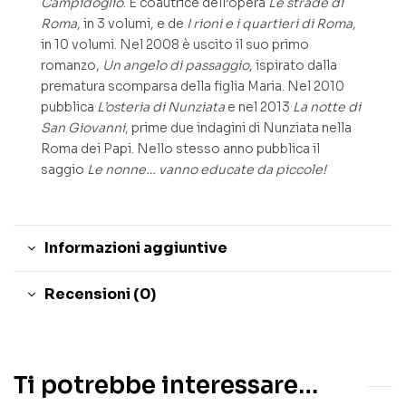
Campidoglio
. È coautrice dell’opera
Le strade di
Roma
, in 3 volumi, e de
I rioni e i quartieri di Roma
,
in 10 volumi. Nel 2008 è uscito il suo primo
romanzo,
Un angelo di passaggio
, ispirato dalla
prematura scomparsa della figlia Maria. Nel 2010
pubblica
L’osteria di Nunziata
e nel 2013
La notte di
San Giovanni
, prime due indagini di Nunziata nella
Roma dei Papi. Nello stesso anno pubblica il
saggio
Le nonne… vanno educate da piccole!
Informazioni aggiuntive
Recensioni (0)
Ti potrebbe interessare…