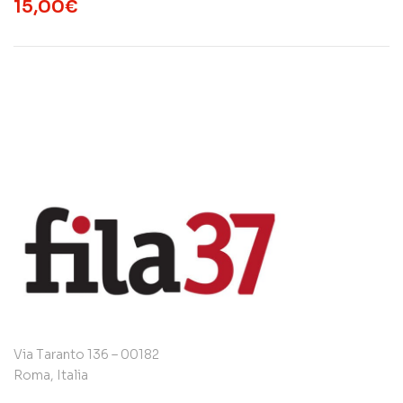
15,00
€
Via Taranto 136 – 00182
Roma, Italia