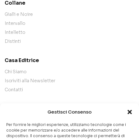
Collane
Gialli e Noire
Intervallo
Intelletto
Distinti
Casa Editrice
Chi Siamo
Iscriviti alla Newsletter
Contatti
Legal
Gestisci Consenso
Termini e Condizioni
Per fornire le migliori esperienze, utilizziamo tecnologie come i
Privacy Policy
cookie per memorizzare e/o accedere alle informazioni del
dispositivo. Il consenso a queste tecnologie ci permetterà di
Cookie Policy